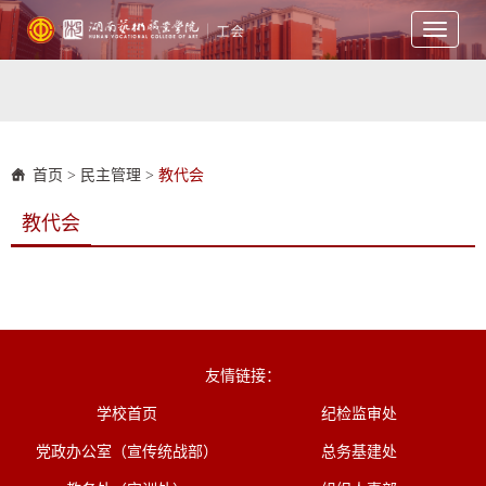
Toggle
navigati
首页
>
民主管理
>
教代会
教代会
友情链接：
学校首页
纪检监审处
党政办公室（宣传统战部）
总务基建处