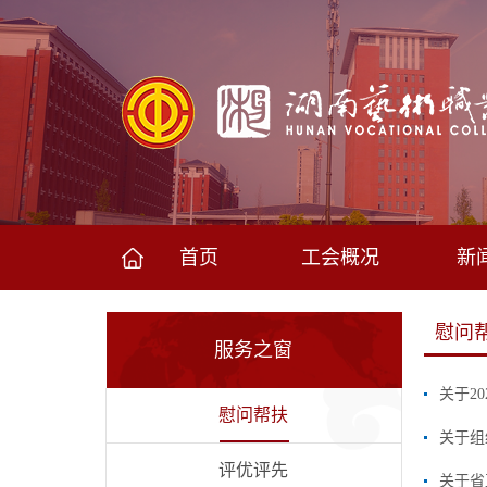
首页
工会概况
新
慰问
服务之窗
关于2
慰问帮扶
关于组
评优评先
关于省