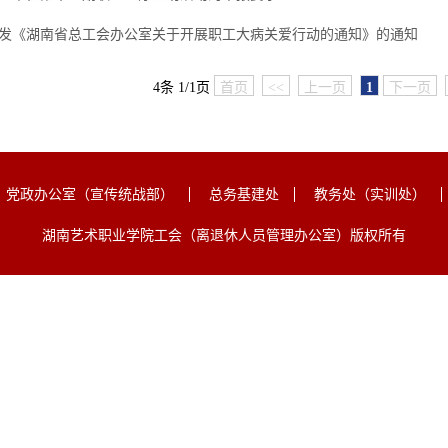
发《湖南省总工会办公室关于开展职工大病关爱行动的通知》的通知
4条 1/1页
首页
<<
上一页
1
下一页
党政办公室（宣传统战部）
总务基建处
教务处（实训处）
湖南艺术职业学院工会（离退休人员管理办公室）版权所有